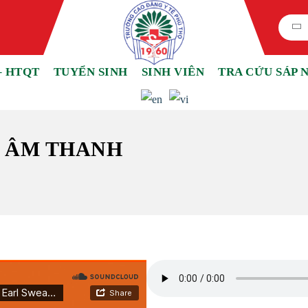
– HTQT
TUYỂN SINH
SINH VIÊN
TRA CỨU SÁP 
: ÂM THANH