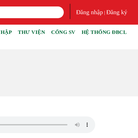
Đăng nhập
Đăng ký
|
NHẬP
THƯ VIỆN
CỔNG SV
HỆ THỐNG ĐBCL