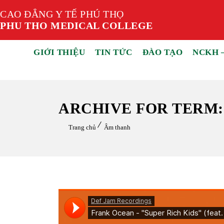
CAO ĐẲNG Y TẾ PHÚ THỌ
PHU THO MEDICAL COLLEGE
GIỚI THIỆU
TIN TỨC
ĐÀO TẠO
NCKH 
ARCHIVE FOR TERM
Trang chủ
Âm thanh