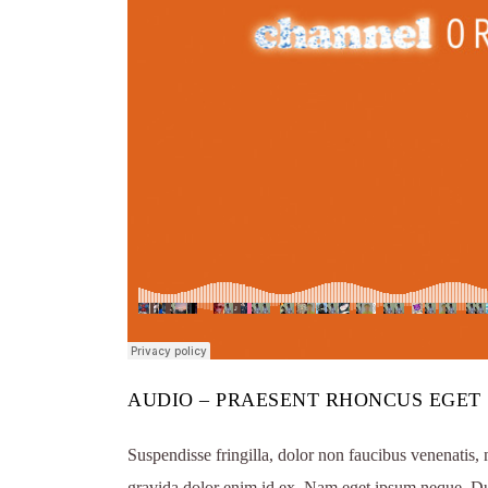
AUDIO – PRAESENT RHONCUS EGET
Suspendisse fringilla, dolor non faucibus venenatis, 
gravida dolor enim id ex. Nam eget ipsum neque. Dui