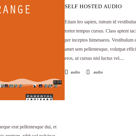
SELF HOSTED AUDIO
Etiam leo sapien, rutrum id vestibulum
tortor tempus cursus. Class aptent tac
per inceptos himenaeos. Vestibulum effi
amet sem pellentesque, volutpat effici
eros, ut cursus nisl luctus vel....
audio
audio
neque erat pellentesque dui, et
s pretium, nibh vel pulvinar