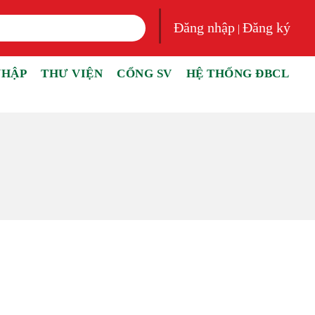
Đăng nhập
Đăng ký
|
NHẬP
THƯ VIỆN
CỔNG SV
HỆ THỐNG ĐBCL