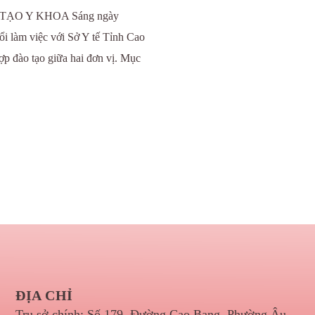
ẠO Y KHOA Sáng ngày
i làm việc với Sở Y tế Tỉnh Cao
ợp đào tạo giữa hai đơn vị. Mục
ĐỊA CHỈ
Trụ sở chính: Số 179, Đường Cao Bang, Phường Âu