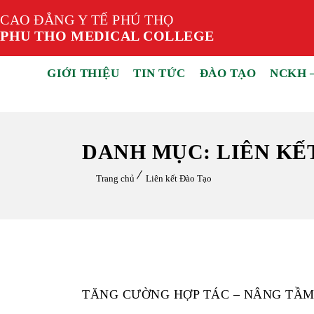
CAO ĐẲNG Y TẾ PHÚ THỌ
PHU THO MEDICAL COLLEGE
GIỚI THIỆU
TIN TỨC
ĐÀO TẠO
NCKH 
DANH MỤC: LIÊN KẾ
Trang chủ
Liên kết Đào Tạo
TĂNG CƯỜNG HỢP TÁC – NÂNG TẦM