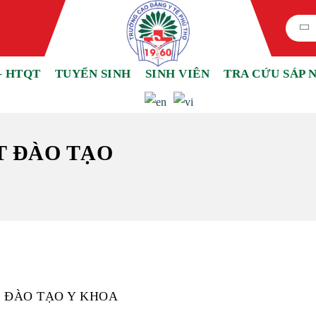
– HTQT
TUYỂN SINH
SINH VIÊN
TRA CỨU SÁP 
T ĐÀO TẠO
 ĐÀO TẠO Y KHOA