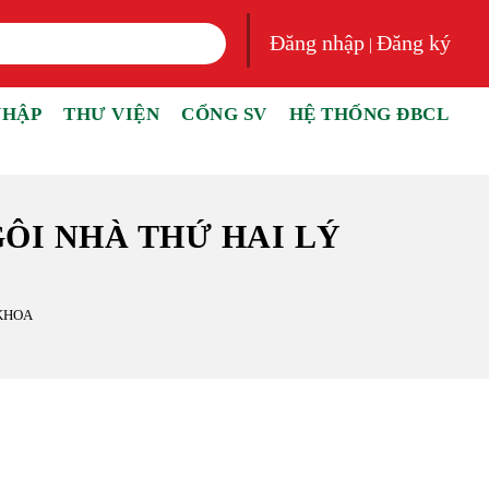
Đăng nhập
Đăng ký
|
NHẬP
THƯ VIỆN
CỔNG SV
HỆ THỐNG ĐBCL
ÔI NHÀ THỨ HAI LÝ
 KHOA