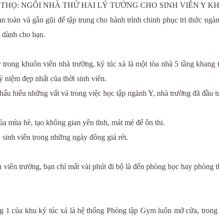
THỌ: NGÔI NHÀ THỨ HAI LÝ TƯỞNG CHO SINH VIÊN Y K
n toàn và gần gũi để tập trung cho hành trình chinh phục tri thức ng
o dành cho bạn.
trong khuôn viên nhà trường, ký túc xá là một tòa nhà 5 tầng khang tr
ỷ niệm đẹp nhất của thời sinh viên.
thấu hiểu những vất vả trong việc học tập ngành Y, nhà trường đã đầu tư
ủa mùa hè, tạo không gian yên tĩnh, mát mẻ để ôn thi.
sinh viên trong những ngày đông giá rét.
iên trường, bạn chỉ mất vài phút đi bộ là đến phòng học hay phòng thực
ng 1 của khu ký túc xá là hệ thống Phòng tập Gym luôn mở cửa, trong