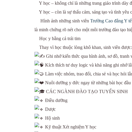
Y học – không chỉ là những trang giáo trình dày đ
Y học – còn là sự thấu cảm, sáng tạo và tình yêu
Hình ảnh những sinh viên
Trường Cao đẳng Y t
là minh chứng rõ nét cho một môi trường đào tạo hiệ
Học y bằng cả trái tim
Thay vì học thuộc lòng khô khan, sinh viên được:
Ghi nhớ kiến thức qua hình ảnh, sơ đồ, tranh v
Kích thích tư duy logic và khả năng ghi nhớ lâ
Làm việc nhóm, trao đổi, chia sẻ và học hỏi lẫ
Nuôi dưỡng y đức ngay từ những bài học đầu t
CÁC NGÀNH ĐÀO TẠO TUYỂN SINH
Điều dưỡng
Dược
Hộ sinh
Kỹ thuật Xét nghiệm Y học