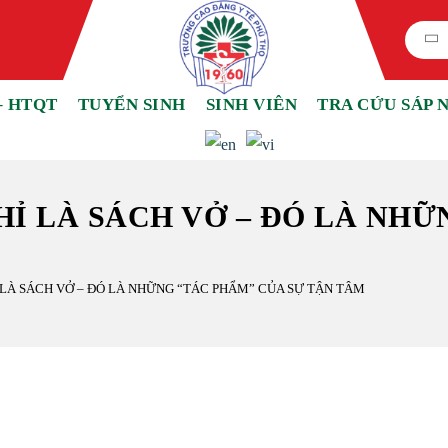
– HTQT
TUYỂN SINH
SINH VIÊN
TRA CỨU SÁP 
HỈ LÀ SÁCH VỞ – ĐÓ LÀ NHỮ
 LÀ SÁCH VỞ – ĐÓ LÀ NHỮNG “TÁC PHẨM” CỦA SỰ TẬN TÂM