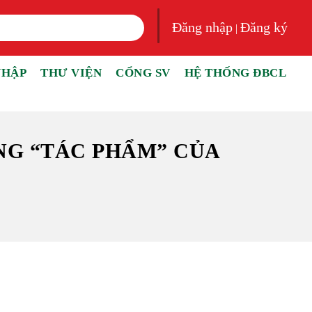
Đăng nhập
Đăng ký
|
NHẬP
THƯ VIỆN
CỔNG SV
HỆ THỐNG ĐBCL
NG “TÁC PHẨM” CỦA