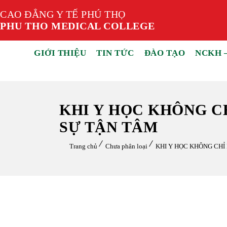
CAO ĐẲNG Y TẾ PHÚ THỌ
PHU THO MEDICAL COLLEGE
GIỚI THIỆU
TIN TỨC
ĐÀO TẠO
NCKH 
KHI Y HỌC KHÔNG C
SỰ TẬN TÂM
Trang chủ
Chưa phân loại
KHI Y HỌC KHÔNG CHỈ