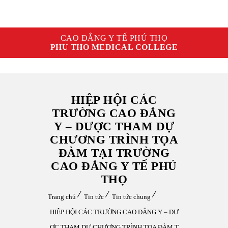
CAO ĐẲNG Y TẾ PHÚ THỌ
PHU THO MEDICAL COLLEGE
HIỆP HỘI CÁC
TRƯỜNG CAO ĐẲNG
Y – DƯỢC THAM DỰ
CHƯƠNG TRÌNH TỌA
ĐÀM TẠI TRƯỜNG
CAO ĐẲNG Y TẾ PHÚ
THỌ
Trang chủ
Tin tức
Tin tức chung
HIỆP HỘI CÁC TRƯỜNG CAO ĐẲNG Y – DƯ
ỢC THAM DỰ CHƯƠNG TRÌNH TỌA ĐÀM T