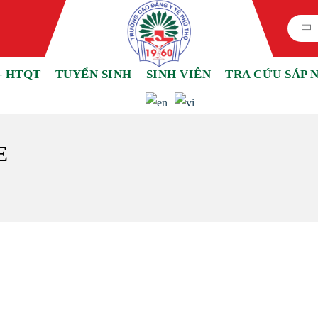
– HTQT
TUYỂN SINH
SINH VIÊN
TRA CỨU SÁP 
E