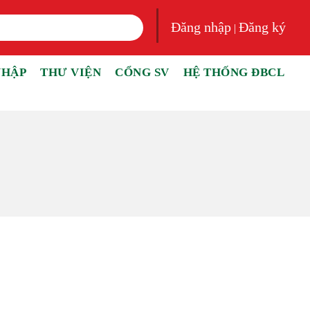
Đăng nhập
Đăng ký
|
NHẬP
THƯ VIỆN
CỔNG SV
HỆ THỐNG ĐBCL