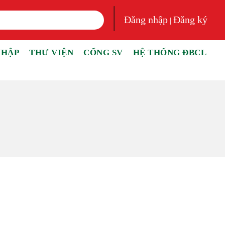
Đăng nhập
Đăng ký
|
NHẬP
THƯ VIỆN
CỔNG SV
HỆ THỐNG ĐBCL