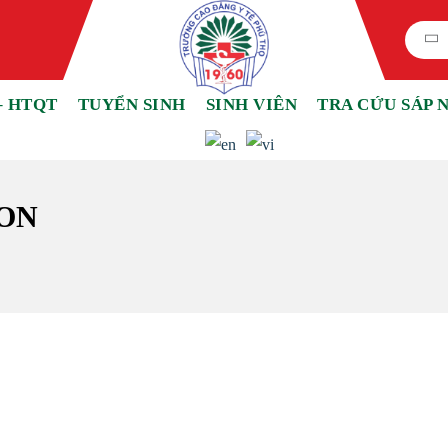
– HTQT
TUYỂN SINH
SINH VIÊN
TRA CỨU SÁP 
ON