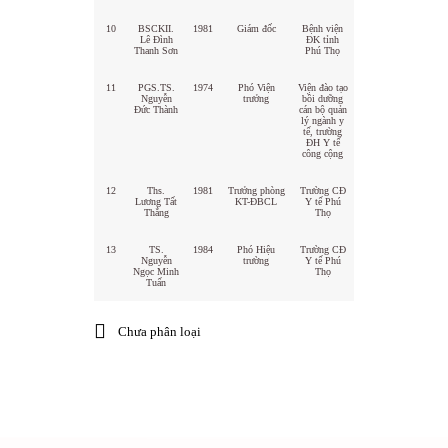
10
BSCKII.
1981
Giám đốc
Bệnh viện
Lê Đình
ĐK tỉnh
Thanh Sơn
Phú Thọ
11
PGS.TS.
1974
Phó Viện
Viện đào tạo
Nguyễn
trưởng
bồi dưỡng
Đức Thành
cán bộ quản
lý ngành y
tế, trường
ĐH Y tế
công cộng
12
Ths.
1981
Trưởng phòng
Trường CĐ
Lương Tất
KT-ĐBCL
Y tế Phú
Thắng
Thọ
13
TS.
1984
Phó Hiệu
Trường CĐ
Nguyễn
trường
Y tế Phú
Ngọc Minh
Thọ
Tuấn
Chưa phân loại