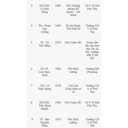
3
BSCKII.
1980
Phó Trưởng
Sở Y tế tỉnh
Lê Anh
phòng Kế
Phú Thọ
Dũng
hoạch – Tài
chính
4
Ths. Phạm
1984
Bí thư Đoàn
Trường CĐ
Duy
TNCSHCM
Y tế Phú
Cường
Thọ
5
TS. Vũ
1970
Phó Giám đốc
Trung tâm
Việt Hằng
đào tạo theo
nhu cầu xã
hội, trường
ĐH Y Hà
Nội
6
GS.TS.
1956
Phó Hiệu
Trường ĐH
Lưu Ngọc
trường
Phenikaa
Hoạt
7
Ths. Lê
1976
Chủ tịch
Trường CĐ
Phúc Hưng
Công đoàn cơ
Y tế Phú
sở
Thọ
8
BSCKII.
1964
Phó Giám đốc
Sở Y tế tỉnh
Trần Minh
Phú Thọ
Khánh
9
TS. Đào
1974
Phó Hiệu
Trường CĐ
Nguyên
trường
Y tế Phú
Khải
Thọ