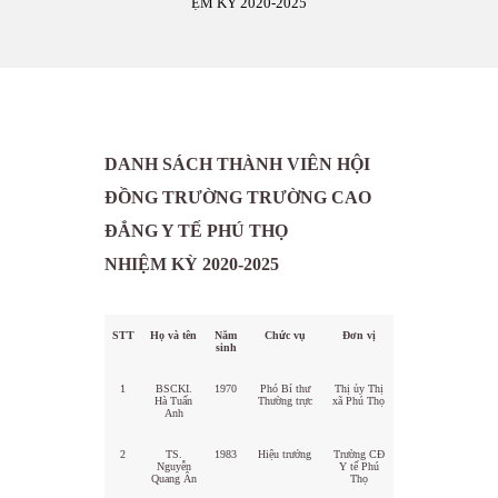
ỆM KỲ 2020-2025
DANH SÁCH THÀNH VIÊN HỘI
ĐỒNG TRƯỜNG TRƯỜNG CAO
ĐẲNG Y TẾ PHÚ THỌ
NHIỆM KỲ 2020-2025
STT
Họ và tên
Năm
Chức vụ
Đơn vị
sinh
1
BSCKI.
1970
Phó Bí thư
Thị ủy Thị
Hà Tuấn
Thường trực
xã Phú Thọ
Anh
2
TS.
1983
Hiệu trưởng
Trường CĐ
Nguyễn
Y tế Phú
Quang Ân
Thọ