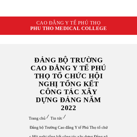
CAO ĐẲNG Y TẾ PHÚ THỌ
PHU THO MEDICAL COLLEGE
ĐẢNG BỘ TRƯỜNG
CAO ĐẲNG Y TẾ PHÚ
THỌ TỔ CHỨC HỘI
NGHỊ TỔNG KẾT
CÔNG TÁC XÂY
DỰNG ĐẢNG NĂM
2022
Trang chủ
Tin tức
Đảng bộ Trường Cao đẳng Y tế Phú Thọ tổ chứ
c Hội nghị tổng kết công tác xây dựng Đảng nă