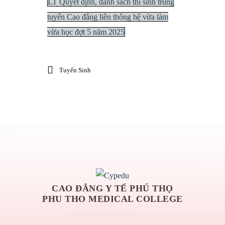
LT Quyết định, danh sách thí sinh trúng
tuyển Cao đẳng liên thông hệ vừa làm
vừa học đợt 5 năm 2025
Tuyển Sinh
CAO ĐẲNG Y TẾ PHÚ THỌ
PHU THO MEDICAL COLLEGE