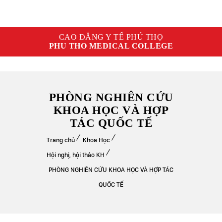
CAO ĐẲNG Y TẾ PHÚ THỌ
PHU THO MEDICAL COLLEGE
PHÒNG NGHIÊN CỨU
KHOA HỌC VÀ HỢP
TÁC QUỐC TẾ
Trang chủ
Khoa Học
Hội nghị, hội thảo KH
PHÒNG NGHIÊN CỨU KHOA HỌC VÀ HỢP TÁC
QUỐC TẾ