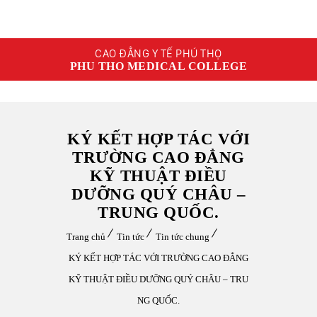
CAO ĐẲNG Y TẾ PHÚ THỌ
PHU THO MEDICAL COLLEGE
KÝ KẾT HỢP TÁC VỚI
TRƯỜNG CAO ĐẲNG
KỸ THUẬT ĐIỀU
DƯỠNG QUÝ CHÂU –
TRUNG QUỐC.
Trang chủ
Tin tức
Tin tức chung
KÝ KẾT HỢP TÁC VỚI TRƯỜNG CAO ĐẲNG
KỸ THUẬT ĐIỀU DƯỠNG QUÝ CHÂU – TRU
NG QUỐC.