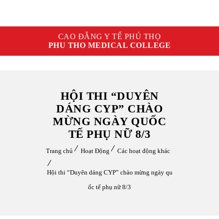
CAO ĐẲNG Y TẾ PHÚ THỌ
PHU THO MEDICAL COLLEGE
HỘI THI “DUYÊN
DÁNG CYP” CHÀO
MỪNG NGÀY QUỐC
TẾ PHỤ NỮ 8/3
Trang chủ
Hoạt Động
Các hoạt động khác
Hội thi “Duyên dáng CYP” chào mừng ngày qu
ốc tế phụ nữ 8/3